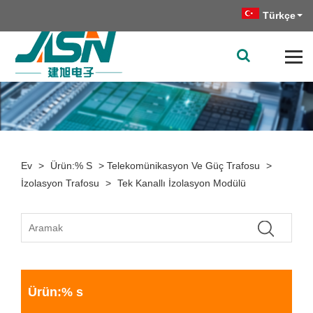
Türkçe
Ev
>
Ürün:% S
>
Telekomünikasyon Ve Güç Trafosu
>
İzolasyon Trafosu
>
Tek Kanallı İzolasyon Modülü
Ürün:% s