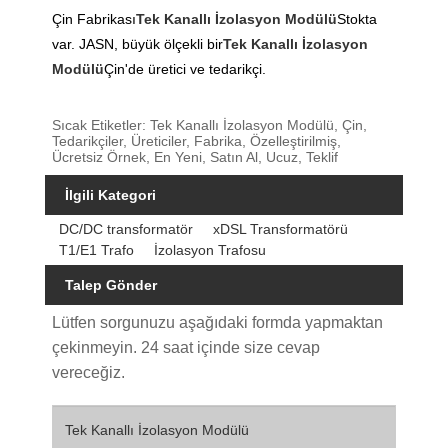
Çin Fabrikası
Tek Kanallı İzolasyon Modülü
Stokta
var. JASN, büyük ölçekli bir
Tek Kanallı İzolasyon
Modülü
Çin'de üretici ve tedarikçi.
Sıcak Etiketler: Tek Kanallı İzolasyon Modülü, Çin,
Tedarikçiler, Üreticiler, Fabrika, Özelleştirilmiş,
Ücretsiz Örnek, En Yeni, Satın Al, Ucuz, Teklif
İlgili Kategori
DC/DC transformatör
xDSL Transformatörü
T1/E1 Trafo
İzolasyon Trafosu
Talep Gönder
Lütfen sorgunuzu aşağıdaki formda yapmaktan
çekinmeyin. 24 saat içinde size cevap
vereceğiz.