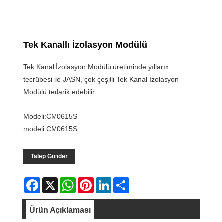
Tek Kanallı İzolasyon Modülü
Tek Kanal İzolasyon Modülü üretiminde yılların
tecrübesi ile JASN, çok çeşitli Tek Kanal İzolasyon
Modülü tedarik edebilir.
Modeli:CM0615S
modeli:CM0615S
Talep Gönder
Facebook
X
WhatsApp
Pinterest
LinkedIn
Share
Ürün Açıklaması