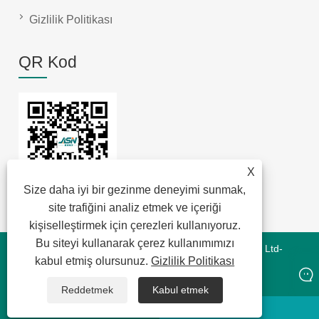
Gizlilik Politikası
QR Kod
X
Size daha iyi bir gezinme deneyimi sunmak,
site trafiğini analiz etmek ve içeriği
kişiselleştirmek için çerezleri kullanıyoruz.
Bu siteyi kullanarak çerez kullanımımızı
Telif Hakkı © 2022 Jansum Electronics Dongguan Co., Ltd-
kabul etmiş olursunuz.
Gizlilik Politikası
Manyetik Modüller, Yeni Enerji Manyetikleri, Chip Lan
Manyetikleri - Tüm Hakları Saklıdır
Reddetmek
Kabul etmek
Naber
e-posta