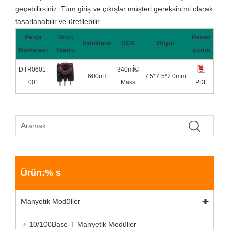
geçebilirsiniz. Tüm giriş ve çıkışlar müşteri gereksinimi olarak
tasarlanabilir ve üretilebilir.
Parça
Ürün
Resim
İndüktans
DCR
Boyut
Numarası
Figürü
çizme
DTR0601-
340mÎ©
600uH
7.5*7.5*7.0mm
001
Maks
PDF
Ürün:% s
Manyetik Modüller
10/100Base-T Manyetik Modüller