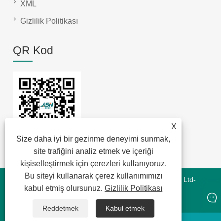
XML
Gizlilik Politikası
QR Kod
X
Size daha iyi bir gezinme deneyimi sunmak,
site trafiğini analiz etmek ve içeriği
kişiselleştirmek için çerezleri kullanıyoruz.
Bu siteyi kullanarak çerez kullanımımızı
Telif Hakkı © 2022 Jansum Electronics Dongguan Co., Ltd-
kabul etmiş olursunuz.
Gizlilik Politikası
Manyetik Modüller, Yeni Enerji Manyetikleri, Chip Lan
Manyetikleri - Tüm Hakları Saklıdır
Reddetmek
Kabul etmek