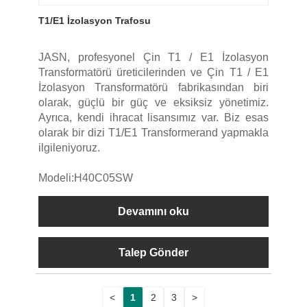
T1/E1 İzolasyon Trafosu
JASN, profesyonel Çin T1 / E1 İzolasyon
Transformatörü üreticilerinden ve Çin T1 / E1
İzolasyon Transformatörü fabrikasından biri
olarak, güçlü bir güç ve eksiksiz yönetimiz.
Ayrıca, kendi ihracat lisansımız var. Biz esas
olarak bir dizi T1/E1 Transformerand yapmakla
ilgileniyoruz.
Modeli:H40C05SW
Devamını oku
Talep Gönder
<
1
2
3
>