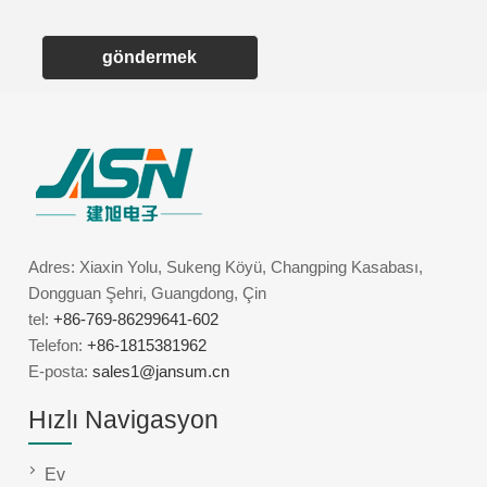
göndermek
Adres: Xiaxin Yolu, Sukeng Köyü, Changping Kasabası,
Dongguan Şehri, Guangdong, Çin
tel:
+86-769-86299641-602
Telefon:
+86-1815381962
E-posta:
sales1@jansum.cn
Hızlı Navigasyon
Ev