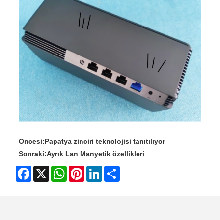
Öncesi:
Papatya zinciri teknolojisi tanıtılıyor
Sonraki:
Ayrık Lan Manyetik özellikleri
Facebook
X
WhatsApp
Pinterest
LinkedIn
Share